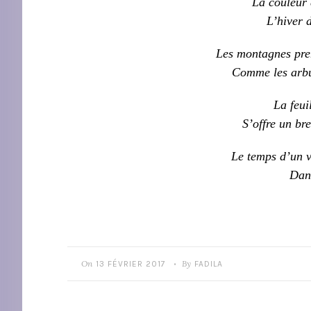
La couleur 
L’hiver 
Les montagnes pren
Comme les arbus
La feui
S’offre un bre
Le temps d’un v
Dans
On
By
13 FÉVRIER 2017
FADILA
•