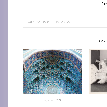
Qu
On
By
4 MAI 2024
FADILA
•
YOU 
5 janvier 2024