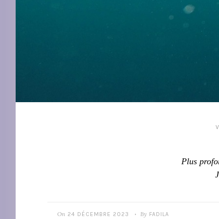
Plus profo
J
On
By
24 DÉCEMBRE 2023
FADILA
•